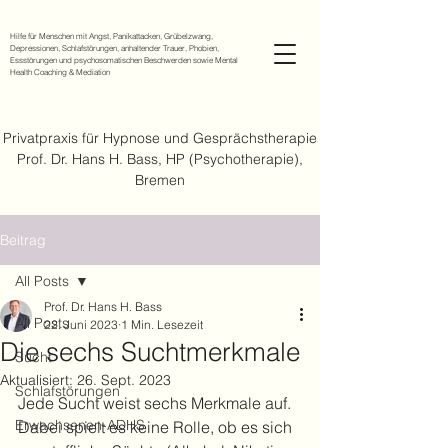
Hilfe für Menschen mit Angst, Panikattacken, Grübelzwang,
Depressionen, Schlafstörungen, anhaltender Trauer, Phobien,
Essstörungen und psychosomatischen Beschwerden sowie Mental
Health Coaching & Mediation
Privatpraxis für Hypnose und Gesprächstherapie
Prof. Dr. Hans H. Bass, HP (Psychotherapie),
Bremen
Beitrag
All Posts
Prof. Dr. Hans H. Bass
All Posts
22. Juni 2023
1 Min. Lesezeit
Die sechs Suchtmerkmale
Sucht
Aktualisiert:
26. Sept. 2023
Schlafstörungen
Jede Sucht weist sechs Merkmale auf. 
Erwachsenen-ADHS
Dabei spielt es keine Rolle, ob es sich 