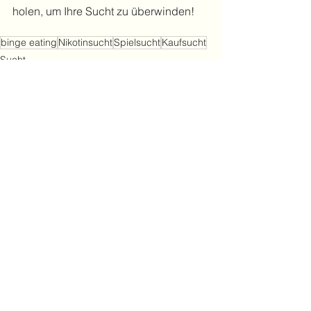
holen, um Ihre Sucht zu überwinden!
binge eating
Nikotinsucht
Spielsucht
Kaufsucht
Sucht
Alle ansehen
Aktuelle Beiträge