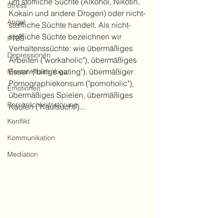
um stoffliche Süchte (Alkohol, Nikotin, 
Stress
Kokain und andere Drogen) oder nicht-
Angst
stoffliche Süchte handelt. Als nicht-
stoffliche Süchte bezeichnen wir 
PTBS
Verhaltenssüchte: wie übermäßiges 
Depressionen
Arbeiten ("workaholic"), übermäßiges 
Essen ("binge eating"), übermäßiger 
Mental Health Yoga
Pornographiekonsum ("pornoholic"), 
Emotionen
übermäßiges Spielen, übermäßiges 
Persönlichkeitsstörung
Kaufen ("Kaufsucht")...
Konflikt
Kommunikation
Mediation