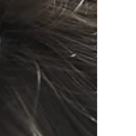
Stress
Angst
PTBS
Depressionen
Mental
Health
Yoga
Emotionen
Persönlichkeitsstörung
Konflikt
Kommunikation
Mediation