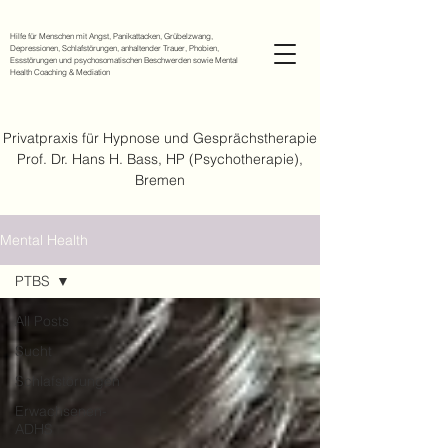
Hilfe für Menschen mit Angst, Panikattacken, Grübelzwang,
Depressionen, Schlafstörungen, anhaltender Trauer, Phobien,
Essstörungen und psychosomatischen Beschwerden sowie Mental
Health Coaching & Mediation
Privatpraxis für Hypnose und Gesprächstherapie
Prof. Dr. Hans H. Bass, HP (Psychotherapie),
Bremen
Mental Health
PTBS
All Posts
Sucht
Schlafstörungen
Erwachsenen-
ADHS