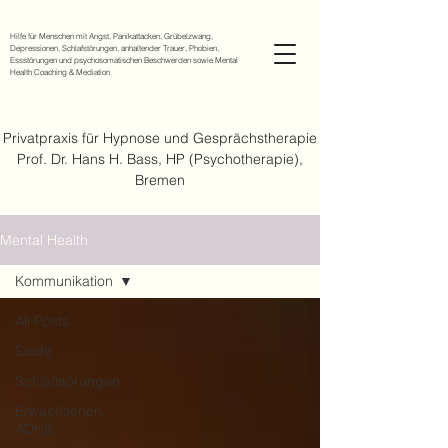
Hilfe für Menschen mit Angst, Panikattacken, Grübelzwang,
Depressionen, Schlafstörungen, anhaltender Trauer, Phobien,
Essstörungen und psychosomatischen Beschwerden sowie Mental
Health Coaching & Mediation
Privatpraxis für Hypnose und Gesprächstherapie
Prof. Dr. Hans H. Bass, HP (Psychotherapie),
Bremen
Mental Health
Kommunikation
All Posts
Sucht
Schlafstörungen
Erwachsenen-
ADHS