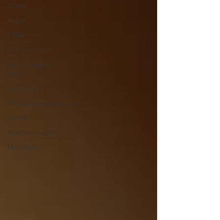
Stress
Angst
PTBS
Depressionen
Mental Health
Yoga
Emotionen
Persönlichkeitsstörung
Konflikt
Kommunikation
Mediation