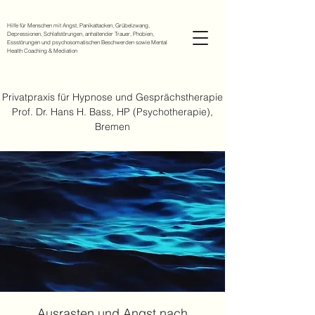
Hilfe für Menschen mit Angst, Panikattacken, Grübelzwang,
Depressionen, Schlafstörungen, anhaltender Trauer, Phobien,
Essstörungen und psychosomatischen Beschwerden sowie Mental
Health Coaching & Mediation
Privatpraxis für Hypnose und Gesprächstherapie
Prof. Dr. Hans H. Bass, HP (Psychotherapie),
Bremen
Ausrasten und Angst nach