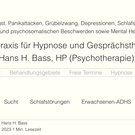
gst, Panikattacken, Grübelzwang, Depressionen, Schlafs
 und psychosomatischen Beschwerden sowie Mental He
praxis für Hypnose und Gesprächst
. Hans H. Bass, HP (Psychotherapie
t
Behandlungsgebiete
Freie Termine
Hypnose
Sucht
Schlafstörungen
Erwachsenen-ADHS
r. Hans H. Bass
PTBS
Depressionen
Mental Health Yoga
. 2023
1 Min. Lesezeit