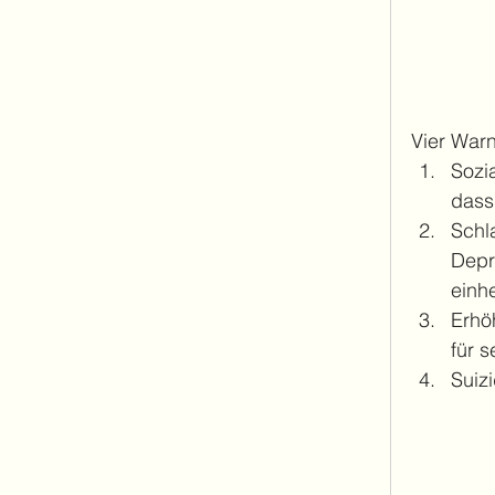
Vier Warn
Sozia
dass
Schl
Depr
einh
Erhö
für s
Suiz