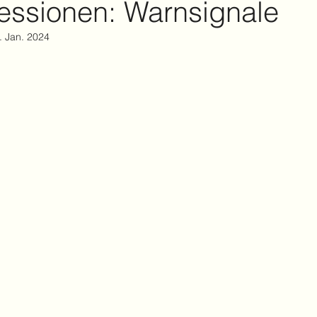
essionen: Warnsignale
onen
Persönlichkeitsstörung
Konflikt
Kommu
. Jan. 2024
ion