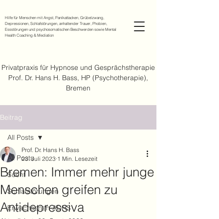
Hilfe für Menschen mit Angst, Panikattacken, Grübelzwang,
Depressionen, Schlafstörungen, anhaltender Trauer, Phobien,
Essstörungen und psychosomatischen Beschwerden sowie Mental
Health Coaching & Mediation
Privatpraxis für Hypnose und Gesprächstherapie
Prof. Dr. Hans H. Bass, HP (Psychotherapie),
Bremen
Beitrag
All Posts
Prof. Dr. Hans H. Bass
All Posts
23. Juli 2023
1 Min. Lesezeit
Bremen: Immer mehr junge
Sucht
Menschen greifen zu
Schlafstörungen
Antidepressiva
Erwachsenen-ADHS