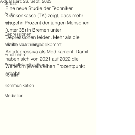
Aktualisiert:
26. Sept. 2023
Stress
Eine neue Studie der Techniker 
Angst
Krankenkasse (TK) zeigt, dass mehr 
als zehn Prozent der jungen Menschen 
PTBS
(unter 35) in Bremen unter 
Depressionen
Depressionen leiden. Mehr als die 
Hälfte von Ihnen bekommt 
Mental Health Yoga
Antidepressiva als Medikament. Damit 
Emotionen
haben sich von 2021 auf 2022 die 
Persönlichkeitsstörung
Werte um jeweils einen Prozentpunkt 
erhöht!
Konflikt
Kommunikation
Mediation