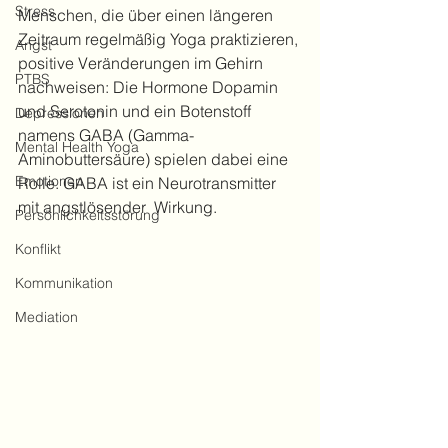
Stress
Menschen, die über einen längeren 
Zeitraum regelmäßig Yoga praktizieren, 
Angst
positive Veränderungen im Gehirn 
PTBS
nachweisen: Die Hormone Dopamin 
und Serotonin und ein Botenstoff 
Depressionen
namens GABA (Gamma-
Mental Health Yoga
Aminobuttersäure) spielen dabei eine 
Emotionen
Rolle. GABA ist ein Neurotransmitter 
mit angstlösender  Wirkung. 
Persönlichkeitsstörung
Konflikt
Kommunikation
Mediation