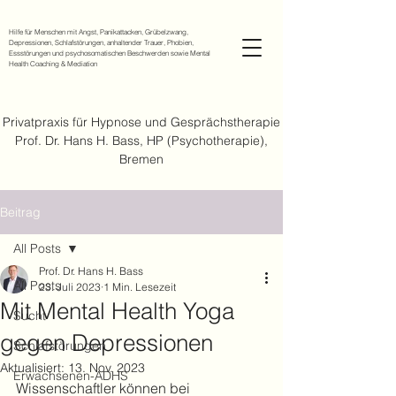
Hilfe für Menschen mit Angst, Panikattacken, Grübelzwang,
Depressionen, Schlafstörungen, anhaltender Trauer, Phobien,
Essstörungen und psychosomatischen Beschwerden sowie Mental
Health Coaching & Mediation
Privatpraxis für Hypnose und Gesprächstherapie
Prof. Dr. Hans H. Bass, HP (Psychotherapie),
Bremen
Beitrag
All Posts
Prof. Dr. Hans H. Bass
All Posts
23. Juli 2023
1 Min. Lesezeit
Mit Mental Health Yoga
Sucht
gegen Depressionen
Schlafstörungen
Aktualisiert:
13. Nov. 2023
Erwachsenen-ADHS
Wissenschaftler können bei  