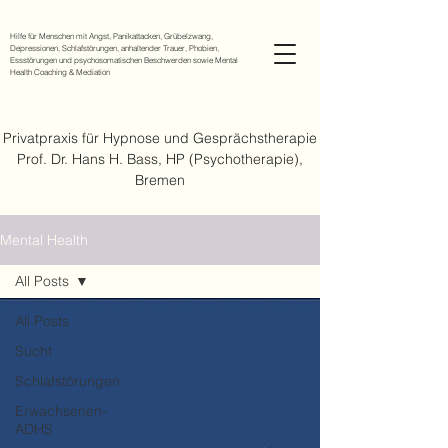
Hilfe für Menschen mit Angst, Panikattacken, Grübelzwang,
Depressionen, Schlafstörungen, anhaltender Trauer, Phobien,
Essstörungen und psychosomatischen Beschwerden sowie Mental
Health Coaching & Mediation
Privatpraxis für Hypnose und Gesprächstherapie
Prof. Dr. Hans H. Bass, HP (Psychotherapie),
Bremen
Mental Health
All Posts
All Posts
Sucht
Schlafstörungen
Erwachsenen-
ADHS