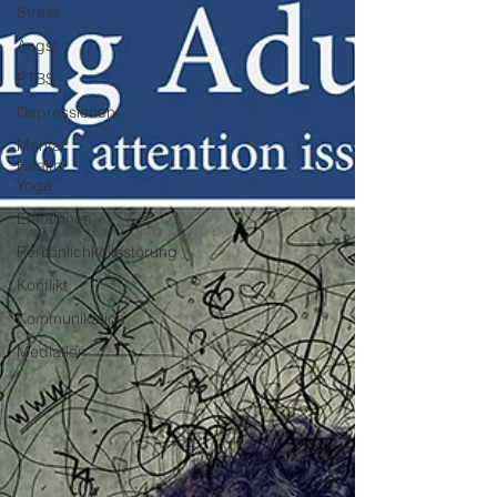
Stress
Angst
PTBS
Depressionen
Mental
Health
Yoga
Emotionen
Persönlichkeitsstörung
Konflikt
Kommunikation
Mediation