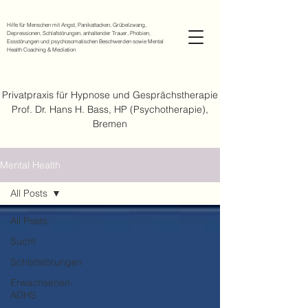
Hilfe für Menschen mit Angst, Panikattacken, Grübelzwang,
Depressionen, Schlafstörungen, anhaltender Trauer, Phobien,
Essstörungen und psychosomatischen Beschwerden sowie Mental
Health Coaching & Mediation
Privatpraxis für Hypnose und Gesprächstherapie
Prof. Dr. Hans H. Bass, HP (Psychotherapie),
Bremen
Mental Health
All Posts
All Posts
Sucht
Schlafstörungen
Erwachsenen-
ADHS