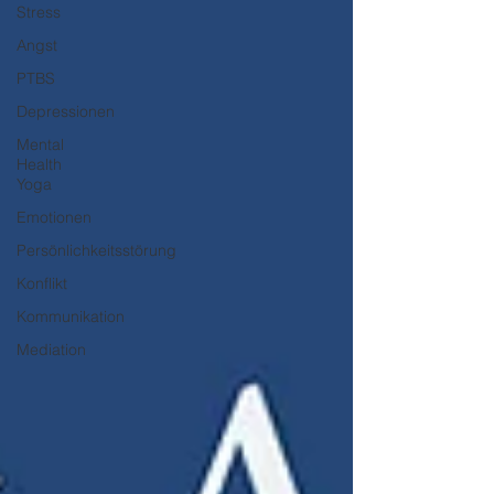
Stress
Angst
PTBS
Depressionen
Mental
Health
Yoga
Emotionen
Persönlichkeitsstörung
Konflikt
Kommunikation
Mediation