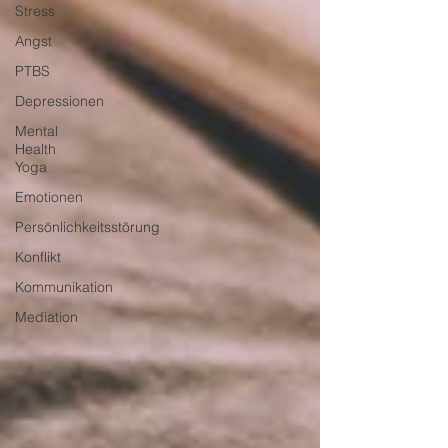
Stress
Angst
PTBS
Depressionen
Mental
Health
Yoga
Emotionen
Persönlichkeitsstörung
Konflikt
Kommunikation
Mediation