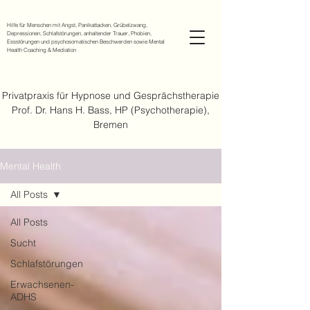
Hilfe für Menschen mit Angst, Panikattacken, Grübelzwang,
Depressionen, Schlafstörungen, anhaltender Trauer, Phobien,
Essstörungen und psychosomatischen Beschwerden sowie Mental
Health Coaching & Mediation
Privatpraxis für Hypnose und Gesprächstherapie
Prof. Dr. Hans H. Bass, HP (Psychotherapie),
Bremen
Mental Health
All Posts
All Posts
Sucht
Schlafstörungen
Erwachsenen-
ADHS