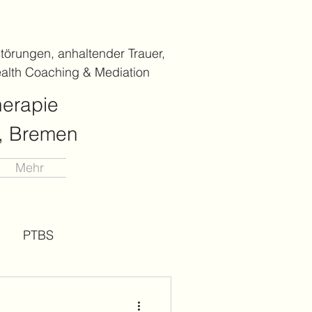
törungen, anhaltender Trauer,
alth Coaching & Mediation
herapie
), Bremen
Mehr
PTBS
Konflikt