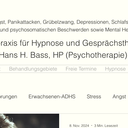
gst, Panikattacken, Grübelzwang, Depressionen, Schlafs
 und psychosomatischen Beschwerden sowie Mental He
praxis für Hypnose und Gesprächst
. Hans H. Bass, HP (Psychotherapie
t
Behandlungsgebiete
Freie Termine
Hypnose
örungen
Erwachsenen-ADHS
Stress
Angst
ealth Yoga
Emotionen
Persönlichkeitsstörung
8. Nov. 2024
3 Min. Lesezeit