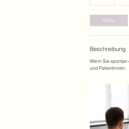
0
M
i
Weiter
n
.
Beschreibung
Wenn Sie spontan e
und Patientinnen.