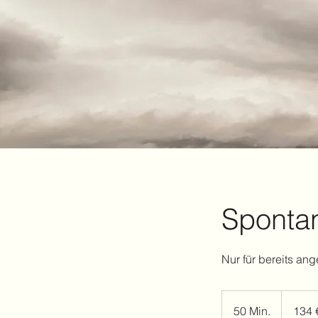
Sponta
Nur für bereits a
134
Euro
50 Min.
5
134 