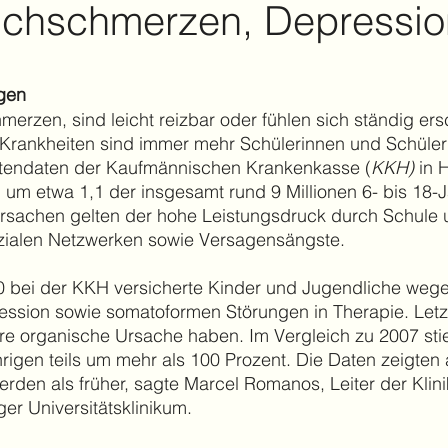
uchschmerzen, Depressio
gen
erzen, sind leicht reizbar oder fühlen sich ständig er
rankheiten sind immer mehr Schülerinnen und Schüler
rtendaten der Kaufmännischen Krankenkasse (
KKH
)
in H
m etwa 1,1 der insgesamt rund 9 Millionen 6- bis 18-Jä
rsachen gelten der hohe Leistungsdruck durch Schule un
ozialen Netzwerken sowie Versagensängste.
00 bei der KKH versicherte Kinder und Jugendliche weg
ression sowie somatoformen Störungen in Therapie. Let
re organische Ursache haben. Im Vergleich zu 2007 st
hrigen teils um mehr als 100 Prozent. Die Daten zeigte
den als früher, sagte Marcel Romanos, Leiter der Klini
r Universitätsklinikum.