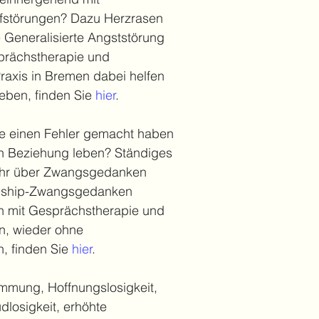
afstörungen? Dazu Herzrasen
e Generalisierte Angststörung
sprächstherapie und
raxis in Bremen dabei helfen
leben, finden Sie
hier
.
ie einen Fehler gemacht haben
gen Beziehung leben? Ständiges
ehr über Zwangsgedanken
onship-Zwangsgedanken
nen mit Gesprächstherapie und
n, wieder ohne
, finden Sie
hier
.
mmung, Hoffnungslosigkeit,
dlosigkeit, erhöhte